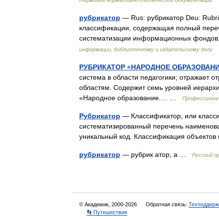
терминов нормативно-технической документации
рубрикатор
— Rus: рубрикатор Deu: Rubr
классификации, содержащая полный переч
систематизации информационных фондов,
информации, библиотечному и издательскому делу
РУБРИКАТОР «НАРОДНОЕ ОБРАЗОВАНИ
система в области педагогики; отражает о
областям. Содержит семь уровней иерархи
«Народное образование.… …
Профессионал
Рубрикатор
— Классификатор, или классиф
систематизированный перечень наименован
уникальный код. Классификация объекто
рубрикатор
— рубрик атор, а …
Русский о
© Академик, 2000-2026
Обратная связь:
Техподдерж
👣 Путешествия