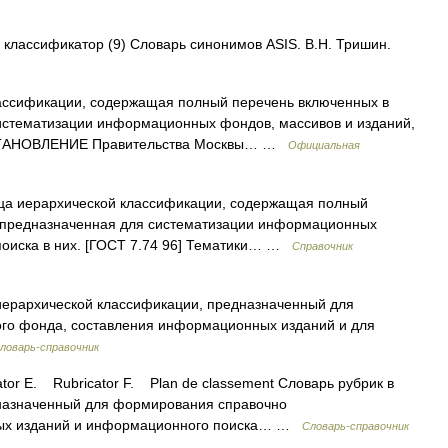
• классификатор (9) Словарь синонимов ASIS. В.Н. Тришин.
ассификации, содержащая полный перечень включенных в
систематизации информационных фондов, массивов и изданий,
 ПОСТАНОВЛЕНИЕ Правительства Москвы… …
Официальная
а иерархической классификации, содержащая полный
и предназначенная для систематизации информационных
 поиска в них. [ГОСТ 7.74 96] Тематики… …
Справочник
 иерархической классификации, предназначенный для
о фонда, составления информационных изданий и для
ловарь-справочник
or E. Rubricator F. Plan de classement Словарь рубрик в
дназначенный для формирования справочно
ых изданий и информационного поиска… …
Словарь-справочник