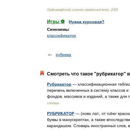
Орфограф
і
чний
словник
української
мови
.
2005
.
Игры ⚽
Нужна курсовая?
Синонимы
:
классификатор
рубрика
Смотреть что такое "рубрикатор" в
Рубрикатор
— классификационная таблиц
перечень включенных в систему классов 
фондов, массивов и изданий, а также дл
словарь
РУБРИКАТОР
— (ново лат., от ruber крас
буквы в манускриптах, а также впоследств
карандашом. Словарь иностранных слов,