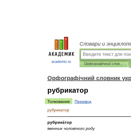
Словари и энциклоп
academic.ru
Орфографічний словник української мови
Орфографічний словник укр
рубрикатор
Толкование
Перевод
рубрикатор
————————————————————
рубрика́тор
і
менник
чолов
і
чого
роду