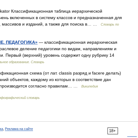
ikator Классификационная таблица иерархической
ень включенных в систему классов и предназначенная для
 массивов и изданий, а также для поиска в… …
Словарь по
Е. ПЕДАГОГИКА»
— классификационная иерархическая
траслевое деление педагогики по видам, направлениям и
и. Первый (верхний) уровень содержит одну рубрику 14
ьное образование. Словарь
икационная схема (от лат. classis разряд и facere делать)
ий объектов, каждому из которых в соответствие дан
в производится согласно правилам… …
Википедия
рфографический словарь
ка
,
Реклама на сайте
18+