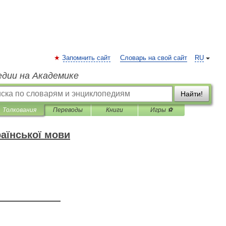
Запомнить сайт
Словарь на свой сайт
RU
едии на Академике
Найти!
Толкования
Переводы
Книги
Игры ⚽
аїнської мови
—————————