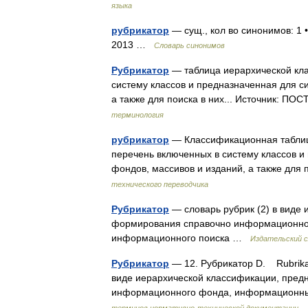
языка
рубрикатор
— сущ., кол во синонимов: 1 
2013 …
Словарь синонимов
Рубрикатор
— таблица иерархической кл
систему классов и предназначенная для 
а также для поиска в них... Источник:
терминология
рубрикатор
— Классификационная таблиц
перечень включенных в систему классов 
фондов, массивов и изданий, а также для
технического переводчика
Рубрикатор
— словарь рубрик (2) в виде
формирования справочно информационног
информационного поиска …
Издательский с
Рубрикатор
— 12. Рубрикатор D. Rubrikat
виде иерархической классификации, пре
информационного фонда, информационн